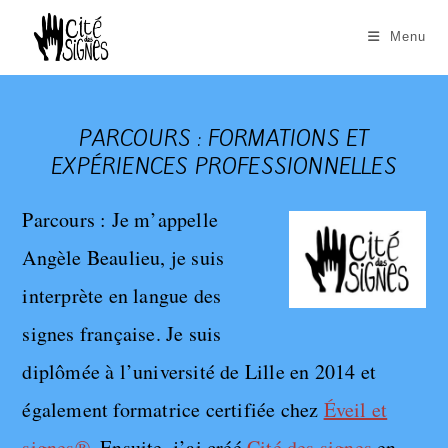
Skip
to
Menu
content
PARCOURS : FORMATIONS ET
EXPÉRIENCES PROFESSIONNELLES
Parcours : Je m’appelle
Angèle Beaulieu, je suis
interprète en langue des
signes française. Je suis
diplômée à l’université de Lille en 2014 et
également formatrice certifiée chez
Éveil et
signes®.
Ensuite, j’ai créé
Cité des signes
en